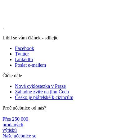
.
Líbil se vám článek - sdílejte
Facebook
Twitter
LinkedIn
Poslat e-mailem
Čtěte dále
Nová cyklostezka v Praze
Záhadné zvíře na jihu Čech
Česko je přátelské k cizincům
Proč učebnice od nás?
Přes 250 000
prodaných
výtisků
Naše učebnice se