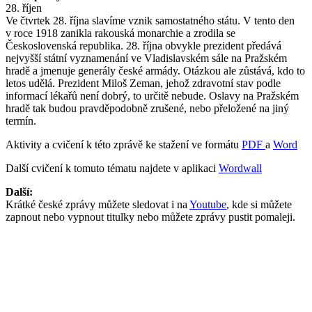
28. říjen
Ve čtvrtek 28. října slavíme vznik samostatného státu. V tento den
v roce 1918 zanikla rakouská monarchie a zrodila se
Československá republika. 28. října obvykle prezident předává
nejvyšší státní vyznamenání ve Vladislavském sále na Pražském
hradě a jmenuje generály české armády. Otázkou ale zůstává, kdo to
letos udělá. Prezident Miloš Zeman, jehož zdravotní stav podle
informací lékařů není dobrý, to určitě nebude. Oslavy na Pražském
hradě tak budou pravděpodobně zrušené, nebo přeložené na jiný
termín.
Aktivity a cvičení k této zprávě ke stažení ve formátu
PDF
a
Word
Další cvičení k tomuto tématu najdete v aplikaci
Wordwall
Další:
Krátké české zprávy můžete sledovat i na
Youtube
, kde si můžete
zapnout nebo vypnout titulky nebo můžete zprávy pustit pomaleji.