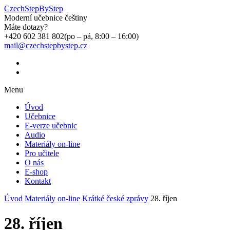
CzechStepByStep
Moderní učebnice češtiny
Máte dotazy?
+420 602 381 802
(po – pá, 8:00 – 16:00)
mail@czechstepbystep.cz
Menu
Úvod
Učebnice
E-verze učebnic
Audio
Materiály on-line
Pro učitele
O nás
E-shop
Kontakt
Úvod
Materiály on-line
Krátké české zprávy
28. říjen
28. říjen