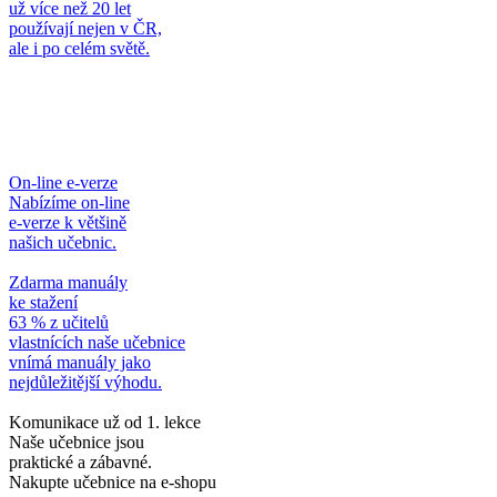
už více než 20 let
používají nejen v ČR,
ale i po celém světě.
On-line e-verze
Nabízíme on-line
e-verze k většině
našich učebnic.
Zdarma manuály
ke stažení
63 % z učitelů
vlastnících naše učebnice
vnímá manuály jako
nejdůležitější výhodu.
Komunikace už od 1. lekce
Naše učebnice jsou
praktické a zábavné.
Nakupte učebnice na e-shopu