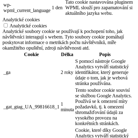
Tato cookie nastavována pluginem
wp-
1 den
WPML slouží pro zapamatování si
wpml_current_language
aktuálního jazyka webu.
Analytické cookies
Analytické cookies
Analytické soubory cookie se používají k pochopení toho, jak
návštěvníci interagují s webem. Tyto soubory cookie pomáhají
poskytovat informace o metrikách počtu návštěvníků, míře
okamžitého opuštění, zdroji návštěvnosti atd.
Cookie
Délka
Popis
S pomocí nástroje Google
Analytics vytváří statistický
_ga
2 roky
identifikátor, který generuje
údaje o tom, jak je webová
stránka používána.
Tento soubor cookie souvisí
se službou Google Analytics.
Používá se k omezení míry
1
_gat_gtag_UA_99816618_1
požadavků, tj. k omezení
minuta
shromažďování údajů za
vysokého provozu na
konkrétních stránkách.
Cookie, které díky Google
Analytics vytváří statistický