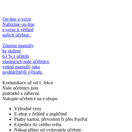
On-line e-verze
Nabízíme on-line
e-verze k většině
našich učebnic.
Zdarma manuály
ke stažení
63 % z učitelů
vlastnících naše učebnice
vnímá manuály jako
nejdůležitější výhodu.
Komunikace už od 1. lekce
Naše učebnice jsou
praktické a zábavné.
Nakupte učebnice na e-shopu
Výhodné ceny
E-shop v češtině a angličtině
Platby kartou, převodem či přes PayPal
Expedice do celého světa
Nákup přímo od vydavatele učebnic