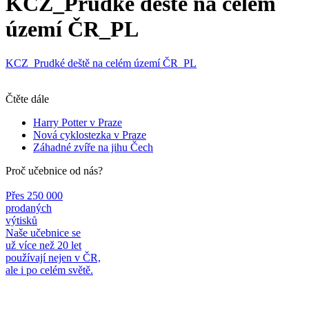
KCZ_Prudké deště na celém
území ČR_PL
KCZ_Prudké deště na celém území ČR_PL
Čtěte dále
Harry Potter v Praze
Nová cyklostezka v Praze
Záhadné zvíře na jihu Čech
Proč učebnice od nás?
Přes 250 000
prodaných
výtisků
Naše učebnice se
už více než 20 let
používají nejen v ČR,
ale i po celém světě.