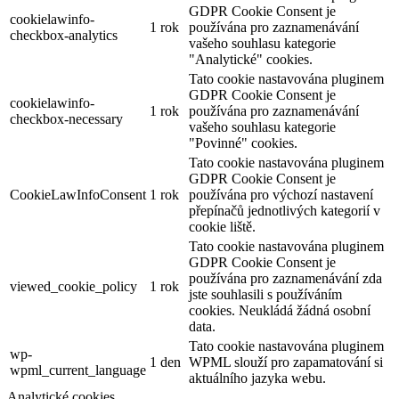
GDPR Cookie Consent je
cookielawinfo-
1 rok
používána pro zaznamenávání
checkbox-analytics
vašeho souhlasu kategorie
"Analytické" cookies.
Tato cookie nastavována pluginem
GDPR Cookie Consent je
cookielawinfo-
1 rok
používána pro zaznamenávání
checkbox-necessary
vašeho souhlasu kategorie
"Povinné" cookies.
Tato cookie nastavována pluginem
GDPR Cookie Consent je
CookieLawInfoConsent
1 rok
používána pro výchozí nastavení
přepínačů jednotlivých kategorií v
cookie liště.
Tato cookie nastavována pluginem
GDPR Cookie Consent je
používána pro zaznamenávání zda
viewed_cookie_policy
1 rok
jste souhlasili s používáním
cookies. Neukládá žádná osobní
data.
Tato cookie nastavována pluginem
wp-
1 den
WPML slouží pro zapamatování si
wpml_current_language
aktuálního jazyka webu.
Analytické cookies