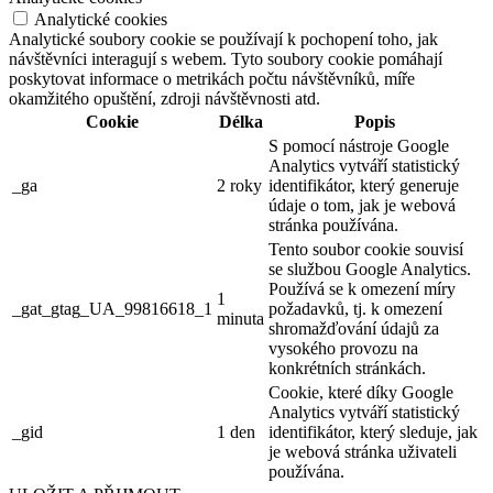
Analytické cookies
Analytické soubory cookie se používají k pochopení toho, jak
návštěvníci interagují s webem. Tyto soubory cookie pomáhají
poskytovat informace o metrikách počtu návštěvníků, míře
okamžitého opuštění, zdroji návštěvnosti atd.
Cookie
Délka
Popis
S pomocí nástroje Google
Analytics vytváří statistický
_ga
2 roky
identifikátor, který generuje
údaje o tom, jak je webová
stránka používána.
Tento soubor cookie souvisí
se službou Google Analytics.
Používá se k omezení míry
1
_gat_gtag_UA_99816618_1
požadavků, tj. k omezení
minuta
shromažďování údajů za
vysokého provozu na
konkrétních stránkách.
Cookie, které díky Google
Analytics vytváří statistický
_gid
1 den
identifikátor, který sleduje, jak
je webová stránka uživateli
používána.