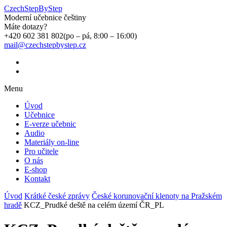
CzechStepByStep
Moderní učebnice češtiny
Máte dotazy?
+420 602 381 802
(po – pá, 8:00 – 16:00)
mail@czechstepbystep.cz
Menu
Úvod
Učebnice
E-verze učebnic
Audio
Materiály on-line
Pro učitele
O nás
E-shop
Kontakt
Úvod
Krátké české zprávy
České korunovační klenoty na Pražském
hradě
KCZ_Prudké deště na celém území ČR_PL