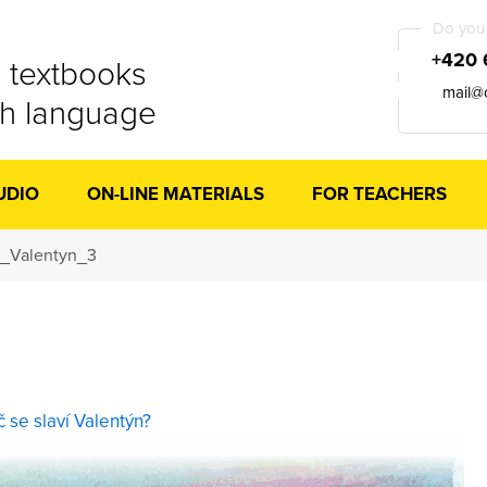
Do you 
+420 
 textbooks
mail@
ch language
UDIO
ON-LINE MATERIALS
FOR TEACHERS
_Valentyn_3
č se slaví Valentýn?