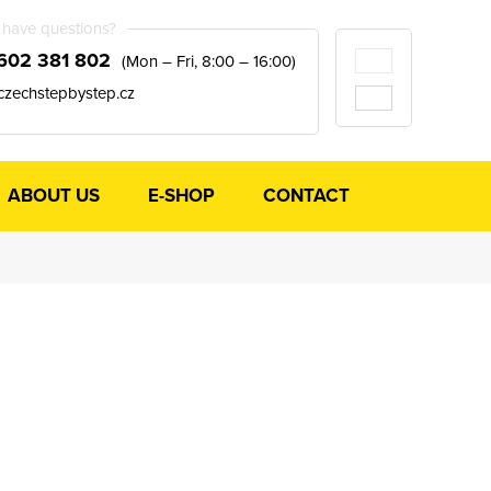
have questions?
602 381 802
(Mon – Fri, 8:00 – 16:00)
czechstepbystep.cz
ABOUT US
E-SHOP
CONTACT