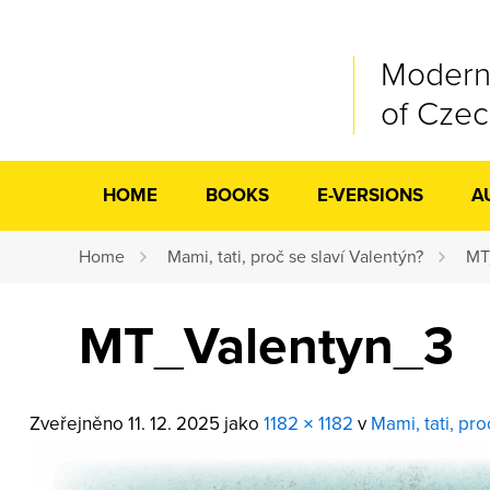
Modern
of Cze
HOME
BOOKS
E-VERSIONS
A
Home
Mami, tati, proč se slaví Valentýn?
MT
MT_Valentyn_3
Zveřejněno
11. 12. 2025
jako
1182 × 1182
v
Mami, tati, pro