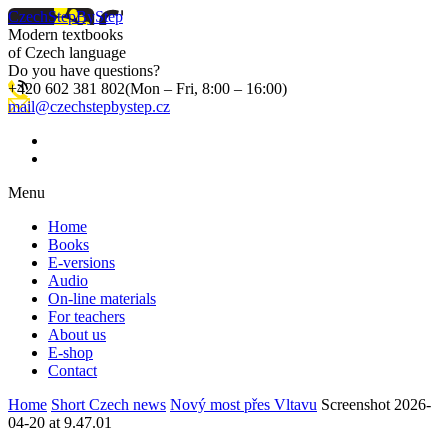
CzechStepByStep
Modern textbooks
of Czech language
Do you have questions?
+420 602 381 802
(Mon – Fri, 8:00 – 16:00)
mail@czechstepbystep.cz
Menu
Home
Books
E-versions
Audio
On-line materials
For teachers
About us
E-shop
Contact
Home
Short Czech news
Nový most přes Vltavu
Screenshot 2026-
04-20 at 9.47.01