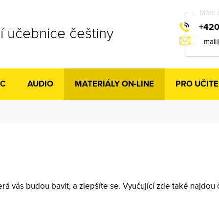
Máte 
+420
 učebnice češtiny
mail
IC
AUDIO
MATERIÁLY ON-LINE
PRO UČITE
terá vás budou bavit, a zlepšíte se. Vyučující zde také najd