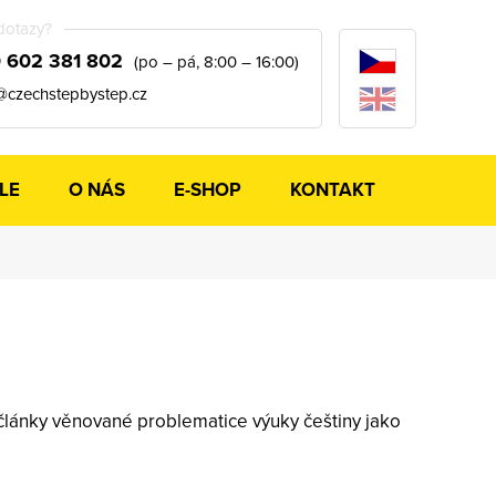
dotazy?
 602 381 802
(po – pá, 8:00 – 16:00)
@czechstepbystep.cz
LE
O NÁS
E-SHOP
KONTAKT
ou články věnované problematice výuky češtiny jako