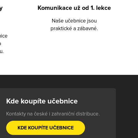
y
Komunikace už od 1. lekce
Naše učebnice jsou
praktické a zábavné.
nice
o
u.
Kde koupíte učebnice
Kontakty na české i zahraniční distribuce.
KDE KOUPÍTE UČEBNICE