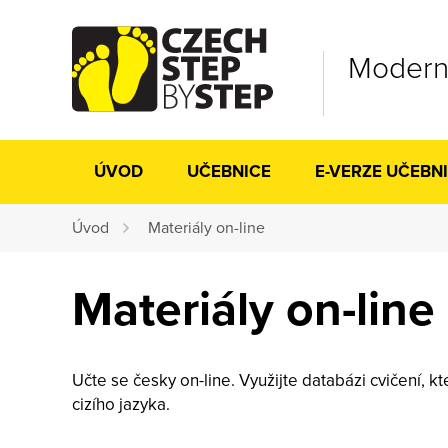
Moderní
ÚVOD
UČEBNICE
E-VERZE UČEBN
Úvod
Materiály on-line
Materiály on-line
Učte se česky on-line. Využijte databázi cvičení, k
cizího jazyka.