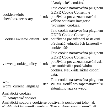
"Analytické" cookies.
Tato cookie nastavována pluginem
GDPR Cookie Consent je
cookielawinfo-
1 rok
používána pro zaznamenávání
checkbox-necessary
vašeho souhlasu kategorie
"Povinné" cookies.
Tato cookie nastavována pluginem
GDPR Cookie Consent je
CookieLawInfoConsent
1 rok
používána pro výchozí nastavení
přepínačů jednotlivých kategorií v
cookie liště.
Tato cookie nastavována pluginem
GDPR Cookie Consent je
používána pro zaznamenávání zda
viewed_cookie_policy
1 rok
jste souhlasili s používáním
cookies. Neukládá žádná osobní
data.
Tato cookie nastavována pluginem
wp-
1 den
WPML slouží pro zapamatování si
wpml_current_language
aktuálního jazyka webu.
Analytické cookies
Analytické cookies
Analytické soubory cookie se používají k pochopení toho, jak
návštěvníci interagují s webem. Tyto soubory cookie pomáhají