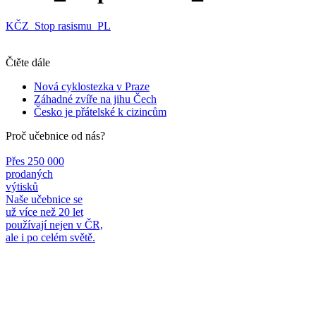
KČZ_Stop rasismu_PL
Čtěte dále
Nová cyklostezka v Praze
Záhadné zvíře na jihu Čech
Česko je přátelské k cizincům
Proč učebnice od nás?
Přes 250 000
prodaných
výtisků
Naše učebnice se
už více než 20 let
používají nejen v ČR,
ale i po celém světě.