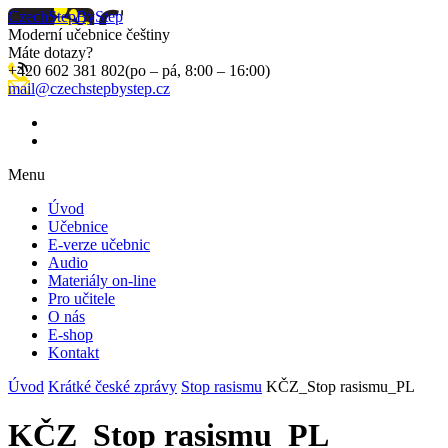
CzechStepByStep
Moderní učebnice češtiny
Máte dotazy?
+420 602 381 802
(po – pá, 8:00 – 16:00)
mail@czechstepbystep.cz
Menu
Úvod
Učebnice
E-verze učebnic
Audio
Materiály on-line
Pro učitele
O nás
E-shop
Kontakt
Úvod
Krátké české zprávy
Stop rasismu
KČZ_Stop rasismu_PL
KČZ_Stop rasismu_PL