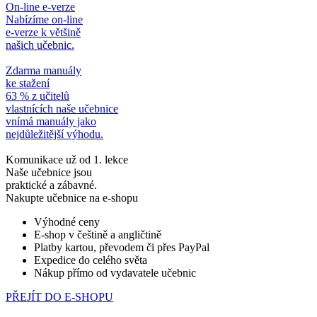
On-line e-verze
Nabízíme on-line
e-verze k většině
našich učebnic.
Zdarma manuály
ke stažení
63 % z učitelů
vlastnících naše učebnice
vnímá manuály jako
nejdůležitější výhodu.
Komunikace už od 1. lekce
Naše učebnice jsou
praktické a zábavné.
Nakupte učebnice na e-shopu
Výhodné ceny
E-shop v češtině a angličtině
Platby kartou, převodem či přes PayPal
Expedice do celého světa
Nákup přímo od vydavatele učebnic
PŘEJÍT DO E-SHOPU