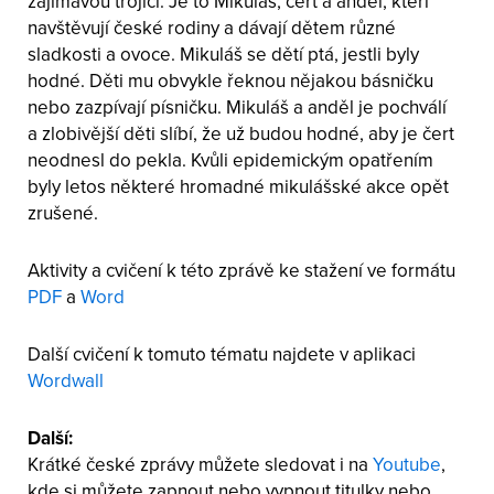
zajímavou trojici. Je to Mikuláš, čert a anděl, kteří
navštěvují české rodiny a dávají dětem různé
sladkosti a ovoce. Mikuláš se dětí ptá, jestli byly
hodné. Děti mu obvykle řeknou nějakou básničku
nebo zazpívají písničku. Mikuláš a anděl je pochválí
a zlobivější děti slíbí, že už budou hodné, aby je čert
neodnesl do pekla. Kvůli epidemickým opatřením
byly letos některé hromadné mikulášské akce opět
zrušené.
Aktivity a cvičení k této zprávě ke stažení ve formátu
PDF
a
Word
Další cvičení k tomuto tématu najdete v aplikaci
Wordwall
Další:
Krátké české zprávy můžete sledovat i na
Youtube
,
kde si můžete zapnout nebo vypnout titulky nebo