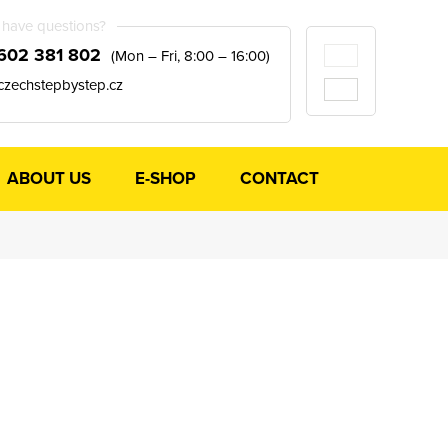
have questions?
602 381 802
(Mon – Fri, 8:00 – 16:00)
czechstepbystep.cz
ABOUT US
E-SHOP
CONTACT