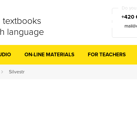
Do you 
+420 
 textbooks
mail@
ch language
UDIO
ON-LINE MATERIALS
FOR TEACHERS
Silvestr