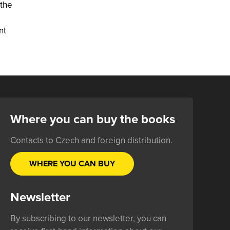
 the
nt
Where you can buy the books
Contacts to Czech and foreign distribution.
WHERE YOU CAN BUY
Newsletter
By subscribing to our newsletter, you can