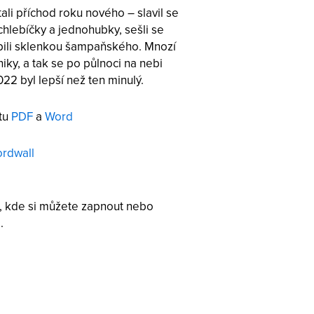
tali příchod roku nového – slavil se
é chlebíčky a jednohubky, sešli se
připili sklenkou šampaňského. Mnozí
iky, a tak se po půlnoci na nebi
022 byl lepší než ten minulý.
átu
PDF
a
Word
rdwall
, kde si můžete zapnout nebo
.