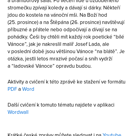
a bramborový salát. Po večeři lidé u ozdobeného
stromečku zpívají koledy a dávají si dárky. Někteří
jdou do kostela na vánoční mši. Na Boží hod
(25. prosince) a na Štěpána (26. prosince) navštěvují
příbuzné a přátele nebo odpočívají a dívají se na
pohádky. Češi by chtěli mít každý rok poetické “bílé
Vánoce”, jak je nakreslil malíř Josef Lada, ale
v poslední době jsou většinou Vánoce “na blátě”. Je
otázka, jestli letos mrazivé počasí a sníh vydrží
a “ladovské Vánoce” opravdu budou.
Aktivity a cvičení k této zprávě ke stažení ve formátu
PDF
a
Word
Další cvičení k tomuto tématu najdete v aplikaci
Wordwall
Krátké české zprávy můžete sledovat i na
Youtube
,