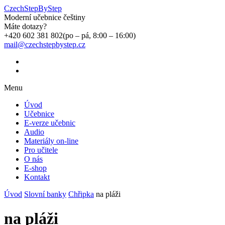
CzechStepByStep
Moderní učebnice češtiny
Máte dotazy?
+420 602 381 802
(po – pá, 8:00 – 16:00)
mail@czechstepbystep.cz
Menu
Úvod
Učebnice
E-verze učebnic
Audio
Materiály on-line
Pro učitele
O nás
E-shop
Kontakt
Úvod
Slovní banky
Chřipka
na pláži
na pláži