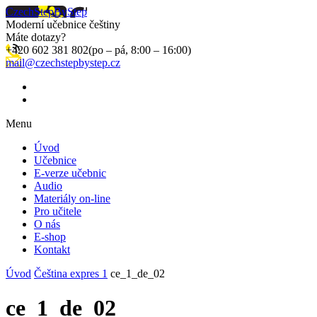
CzechStepByStep
Moderní učebnice češtiny
Máte dotazy?
+420 602 381 802
(po – pá, 8:00 – 16:00)
mail@czechstepbystep.cz
Menu
Úvod
Učebnice
E-verze učebnic
Audio
Materiály on-line
Pro učitele
O nás
E-shop
Kontakt
Úvod
Čeština expres 1
ce_1_de_02
ce_1_de_02