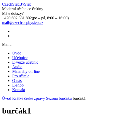
CzechStepByStep
Moderní učebnice češtiny
Máte dotazy?
+420 602 381 802
(po – pá, 8:00 – 16:00)
mail@czechstepbystep.cz
Menu
Úvod
Učebnice
E-verze učebnic
Audio
Materiály on-line
Pro učitele
O nás
E-shop
Kontakt
Úvod
Krátké české zprávy
Sezóna burčáku
burčák1
burčák1