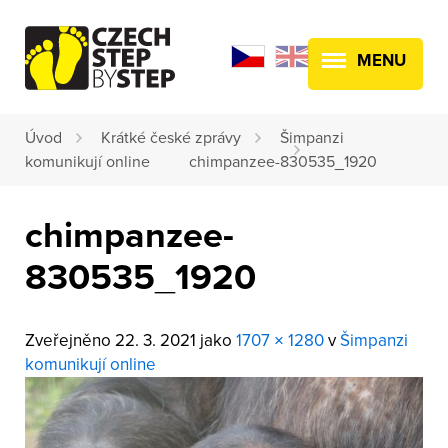
MENU
Úvod
Krátké české zprávy
Šimpanzi
komunikují online
chimpanzee-830535_1920
chimpanzee-
830535_1920
Zveřejněno
22. 3. 2021
jako
1707 × 1280
v
Šimpanzi
komunikují online