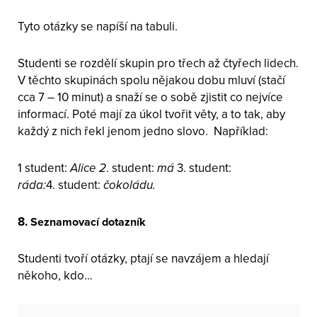
Tyto otázky se napíší na tabuli.
Studenti se rozdělí skupin pro třech až čtyřech lidech.
V těchto skupinách spolu nějakou dobu mluví (stačí
cca 7 – 10 minut) a snaží se o sobě zjistit co nejvíce
informací. Poté mají za úkol tvořit věty, a to tak, aby
každý z nich řekl jenom jedno slovo. Například:
1 student:
Alice 2
. student:
má
3. student:
ráda:
4. student:
čokoládu.
8.
Seznamovací dotazník
Studenti tvoří otázky, ptají se navzájem a hledají
někoho, kdo…