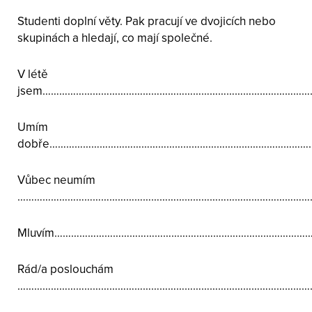
Studenti doplní věty. Pak pracují ve dvojicích nebo
skupinách a hledají, co mají společné.
V létě
jsem……………………………………………………………………………………
Umím
dobře……………………………………………………………………………………
Vůbec neumím
………………………………………………………………………………………………
Mluvím………………………………………………………………………………
Rád/a poslouchám
…………………………………………………………………………………………….