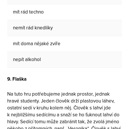
mít rád techno
nemít rád knedlíky
mít doma nějaké zvíře
nepít alkohol
9. Flaška
Na tuto hru potřebujeme jednak prostor, jednak
hravé studenty. Jeden člověk drží plastovou láhev,
ostatní sedí v kruhu kolem něj. Člověk s lahví jde
k nejbližšímu sedícímu a snaží se ho ťuknout lahví do
hlavy. Sedící tomu může zabránit tak, že zvolá jméno
někoho z přítomných, např. „Veronika“. Člověk s lahví