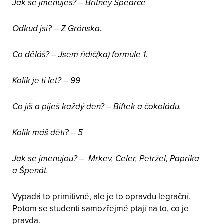
Jak se jmenuješ? – Britney Spearce
Odkud jsi? – Z Grónska.
Co děláš? – Jsem řidič(ka) formule 1.
Kolik je ti let? – 99
Co jíš a piješ každý den? – Biftek a čokoládu.
Kolik máš dětí? – 5
Jak se jmenujou? – Mrkev, Celer, Petržel, Paprika
a Špenát.
Vypadá to primitivně, ale je to opravdu legrační.
Potom se studenti samozřejmě ptají na to, co je
pravda.