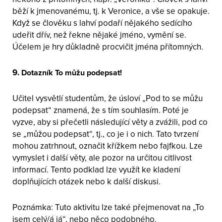
běží k jmenovanému, tj. k Veronice, a vše se opakuje.
Když se člověku s lahví podaří nějakého sedícího
udeřit dřív, než řekne nějaké jméno, vymění se.
Účelem je hry důkladně procvičit jména přítomných.
9.
Dotazník To můžu podepsat!
Učitel vysvětlí studentům, že úsloví „Pod to se můžu
podepsat“ znamená, že s tím souhlasím. Poté je
vyzve, aby si přečetli následující věty a zvážili, pod co
se „můžou podepsat“, tj., co je i o nich. Tato tvrzení
mohou zatrhnout, označit křížkem nebo fajfkou. Lze
vymyslet i další věty, ale pozor na určitou citlivost
informací. Tento podklad lze využít ke kladení
doplňujících otázek nebo k další diskusi.
Poznámka: Tuto aktivitu lze také přejmenovat na „To
jsem celý/á já“, nebo něco podobného.