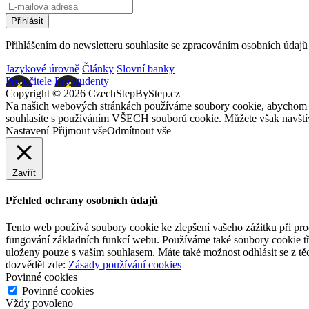
Přihlášením do newsletteru souhlasíte se zpracováním osobních údajů
Jazykové úrovně
Články
Slovní banky
Pro učitele
Pro studenty
Copyright © 2026 CzechStepByStep.cz
Na našich webových stránkách používáme soubory cookie, abychom vám
souhlasíte s používáním VŠECH souborů cookie. Můžete však navštív
Nastavení
Přijmout vše
Odmítnout vše
Zavřít
Přehled ochrany osobních údajů
Tento web používá soubory cookie ke zlepšení vašeho zážitku při pro
fungování základních funkcí webu. Používáme také soubory cookie tř
uloženy pouze s vaším souhlasem. Máte také možnost odhlásit se z těc
dozvědět zde:
Zásady používání cookies
Povinné cookies
Povinné cookies
Vždy povoleno