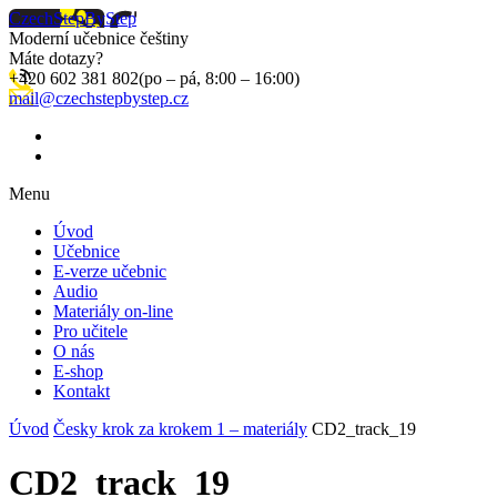
CzechStepByStep
Moderní učebnice češtiny
Máte dotazy?
+420 602 381 802
(po – pá, 8:00 – 16:00)
mail@czechstepbystep.cz
Menu
Úvod
Učebnice
E-verze učebnic
Audio
Materiály on-line
Pro učitele
O nás
E-shop
Kontakt
Úvod
Česky krok za krokem 1 – materiály
CD2_track_19
CD2_track_19