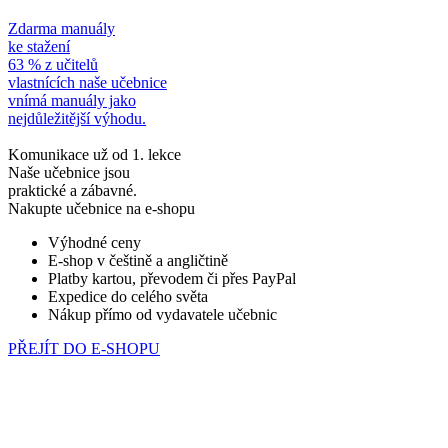
Zdarma manuály
ke stažení
63 % z učitelů
vlastnících naše učebnice
vnímá manuály jako
nejdůležitější výhodu.
Komunikace už od 1. lekce
Naše učebnice jsou
praktické a zábavné.
Nakupte učebnice na e-shopu
Výhodné ceny
E-shop v češtině a angličtině
Platby kartou, převodem či přes PayPal
Expedice do celého světa
Nákup přímo od vydavatele učebnic
PŘEJÍT DO E-SHOPU