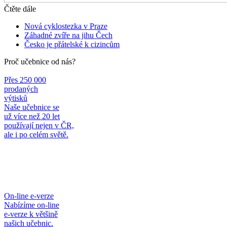
Čtěte dále
Nová cyklostezka v Praze
Záhadné zvíře na jihu Čech
Česko je přátelské k cizincům
Proč učebnice od nás?
Přes 250 000
prodaných
výtisků
Naše učebnice se
už více než 20 let
používají nejen v ČR,
ale i po celém světě.
On-line e-verze
Nabízíme on-line
e-verze k většině
našich učebnic.