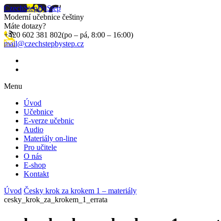
CzechStepByStep
Moderní učebnice češtiny
Máte dotazy?
+420 602 381 802
(po – pá, 8:00 – 16:00)
mail@czechstepbystep.cz
Menu
Úvod
Učebnice
E-verze učebnic
Audio
Materiály on-line
Pro učitele
O nás
E-shop
Kontakt
Úvod
Česky krok za krokem 1 – materiály
cesky_krok_za_krokem_1_errata