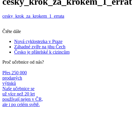
cesky_krok_za_krokem_1_erra
cesky_krok_za_krokem_1_errata
Čtěte dále
Nová cyklostezka v Praze
Záhadné zvíře na jihu Čech
Česko je přátelské k cizincům
Proč učebnice od nás?
Přes 250 000
prodaných
výtisků
Naše učebnice se
už více než 20 let
používají nejen v ČR,
ale i po celém světě.