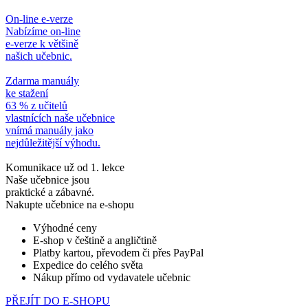
On-line e-verze
Nabízíme on-line
e-verze k většině
našich učebnic.
Zdarma manuály
ke stažení
63 % z učitelů
vlastnících naše učebnice
vnímá manuály jako
nejdůležitější výhodu.
Komunikace už od 1. lekce
Naše učebnice jsou
praktické a zábavné.
Nakupte učebnice na e-shopu
Výhodné ceny
E-shop v češtině a angličtině
Platby kartou, převodem či přes PayPal
Expedice do celého světa
Nákup přímo od vydavatele učebnic
PŘEJÍT DO E-SHOPU