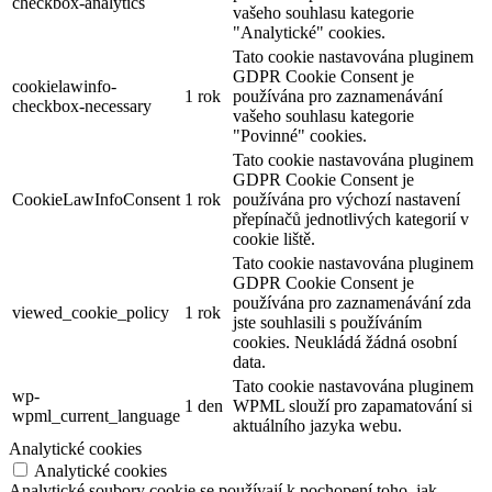
checkbox-analytics
vašeho souhlasu kategorie
"Analytické" cookies.
Tato cookie nastavována pluginem
GDPR Cookie Consent je
cookielawinfo-
1 rok
používána pro zaznamenávání
checkbox-necessary
vašeho souhlasu kategorie
"Povinné" cookies.
Tato cookie nastavována pluginem
GDPR Cookie Consent je
CookieLawInfoConsent
1 rok
používána pro výchozí nastavení
přepínačů jednotlivých kategorií v
cookie liště.
Tato cookie nastavována pluginem
GDPR Cookie Consent je
používána pro zaznamenávání zda
viewed_cookie_policy
1 rok
jste souhlasili s používáním
cookies. Neukládá žádná osobní
data.
Tato cookie nastavována pluginem
wp-
1 den
WPML slouží pro zapamatování si
wpml_current_language
aktuálního jazyka webu.
Analytické cookies
Analytické cookies
Analytické soubory cookie se používají k pochopení toho, jak