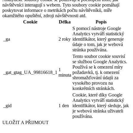
návštěvníci interagují s webem. Tyto soubory cookie pomáhají
poskytovat informace o metrikách počtu návštěvníků, míře
okamžitého opuštění, zdroji návštěvnosti atd.
Cookie
Délka
Popis
S pomocí nástroje Google
Analytics vytváří statistický
_ga
2 roky
identifikátor, který generuje
údaje o tom, jak je webová
stránka používána.
Tento soubor cookie souvisí
se službou Google Analytics.
Používá se k omezení míry
1
_gat_gtag_UA_99816618_1
požadavků, tj. k omezení
minuta
shromažďování údajů za
vysokého provozu na
konkrétních stránkách.
Cookie, které díky Google
Analytics vytváří statistický
_gid
1 den
identifikátor, který sleduje, jak
je webová stránka uživateli
používána.
ULOŽIT A PŘIJMOUT