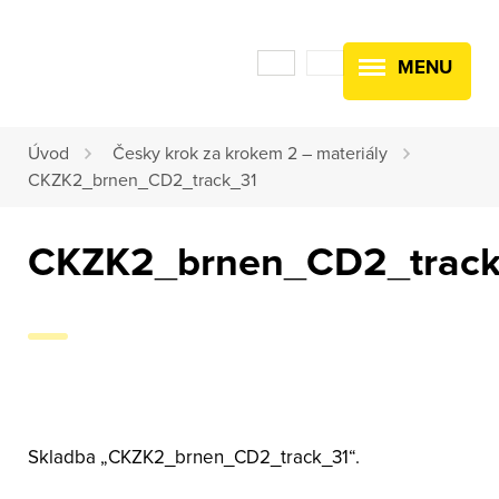
MENU
Úvod
Česky krok za krokem 2 – materiály
CKZK2_brnen_CD2_track_31
CKZK2_brnen_CD2_track
Skladba „CKZK2_brnen_CD2_track_31“.