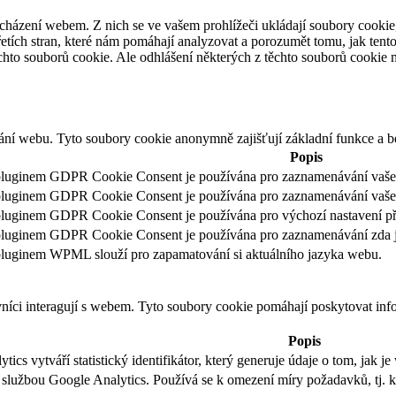
cházení webem. Z nich se ve vašem prohlížeči ukládají soubory cookie,
etích stran, které nám pomáhají analyzovat a porozumět tomu, jak ten
hto souborů cookie. Ale odhlášení některých z těchto souborů cookie m
ání webu. Tyto soubory cookie anonymně zajišťují základní funkce a 
Popis
pluginem GDPR Cookie Consent je používána pro zaznamenávání vašeho
pluginem GDPR Cookie Consent je používána pro zaznamenávání vašeh
luginem GDPR Cookie Consent je používána pro výchozí nastavení přepí
pluginem GDPR Cookie Consent je používána pro zaznamenávání zda jst
pluginem WPML slouží pro zapamatování si aktuálního jazyka webu.
vníci interagují s webem. Tyto soubory cookie pomáhají poskytovat inf
Popis
ics vytváří statistický identifikátor, který generuje údaje o tom, jak 
e službou Google Analytics. Používá se k omezení míry požadavků, tj