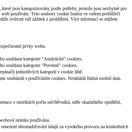
 které jsou kategorizovány podle potřeby, protože jsou nezbytné pro
to web používáte. Tyto soubory cookie budou ve vašem prohlížeči
ůže ovlivnit váš zážitek z prohlížení. Více informací se můžete
bezpečnostní prvky webu.
 souhlasu kategorie "Analytické" cookies.
o souhlasu kategorie "Povinné" cookies.
načů jednotlivých kategorií v cookie liště.
e souhlasili s používáním cookies. Neukládá žádná osobní data.
ormace o metrikách počtu návštěvníků, míře okamžitého opuštění,
je webová stránka používána.
. k omezení shromažďování údajů za vysokého provozu na konkrétních