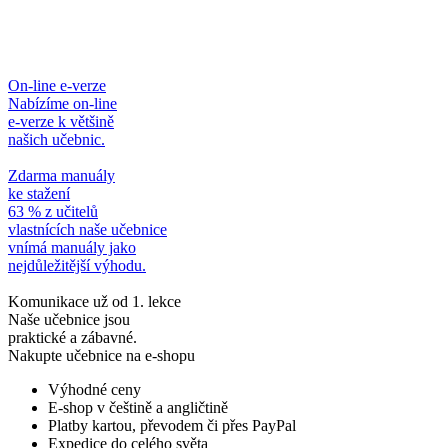
On-line e-verze
Nabízíme on-line
e-verze k většině
našich učebnic.
Zdarma manuály
ke stažení
63 % z učitelů
vlastnících naše učebnice
vnímá manuály jako
nejdůležitější výhodu.
Komunikace už od 1. lekce
Naše učebnice jsou
praktické a zábavné.
Nakupte učebnice na e-shopu
Výhodné ceny
E-shop v češtině a angličtině
Platby kartou, převodem či přes PayPal
Expedice do celého světa