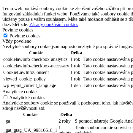
Tento web používá soubory cookie ke zlepšení vašeho zážitku při pro
fungování základních funkcí webu. Používáme také soubory cookie tř
uloženy pouze s vaším souhlasem. Máte také možnost odhlásit se z těc
dozvědět zde:
Zásady používání cookies
Povinné cookies
Povinné cookies
Vždy povoleno
Nezbytné soubory cookie jsou naprosto nezbytné pro správné fungov
Cookie
Délka
cookielawinfo-checkbox-analytics
1 rok
Tato cookie nastavována 
cookielawinfo-checkbox-necessary
1 rok
Tato cookie nastavována 
CookieLawInfoConsent
1 rok
Tato cookie nastavována p
viewed_cookie_policy
1 rok
Tato cookie nastavována 
wp-wpml_current_language
1 den
Tato cookie nastavována 
Analytické cookies
Analytické cookies
Analytické soubory cookie se používají k pochopení toho, jak návště
zdroji návštěvnosti atd.
Cookie
Délka
_ga
2 roky
S pomocí nástroje Google Analyt
1
Tento soubor cookie souvisí s
_gat_gtag_UA_99816618_1
minuta
stránkách.