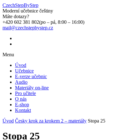
CzechStepByStep
Moderní učebnice češtiny
Máte dotazy?
+420 602 381 802
(po – pá, 8:00 – 16:00)
mail@czechstepbystep.cz
Menu
Úvod
Učebnice
E-verze učebnic
Audio
Materiály on-line
Pro učitele
O nás
E-shop
Kontakt
Úvod
Česky krok za krokem 2 – materiály
Stopa 25
Stopa 25