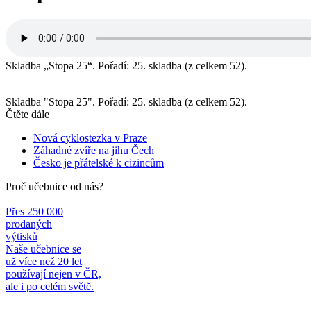
Skladba „Stopa 25“. Pořadí: 25. skladba (z celkem 52).
Skladba "Stopa 25". Pořadí: 25. skladba (z celkem 52).
Čtěte dále
Nová cyklostezka v Praze
Záhadné zvíře na jihu Čech
Česko je přátelské k cizincům
Proč učebnice od nás?
Přes 250 000
prodaných
výtisků
Naše učebnice se
už více než 20 let
používají nejen v ČR,
ale i po celém světě.