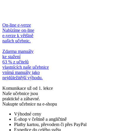
On-line e-verze
Nabízíme on-line
e-verze k většině
našich učebnic.
Zdarma manuály
ke stažení
63 % z učitelů
vlastnících naše učebnice
vnímá manuály jako
nejdůležitější výhodu.
Komunikace už od 1. lekce
Naše učebnice jsou
praktické a zábavné.
Nakupte učebnice na e-shopu
Výhodné ceny
E-shop v češtině a angličtině
Platby kartou, převodem či přes PayPal
Expedice do celého světa