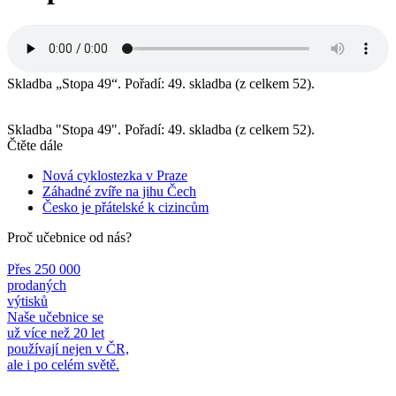
Skladba „Stopa 49“. Pořadí: 49. skladba (z celkem 52).
Skladba "Stopa 49". Pořadí: 49. skladba (z celkem 52).
Čtěte dále
Nová cyklostezka v Praze
Záhadné zvíře na jihu Čech
Česko je přátelské k cizincům
Proč učebnice od nás?
Přes 250 000
prodaných
výtisků
Naše učebnice se
už více než 20 let
používají nejen v ČR,
ale i po celém světě.