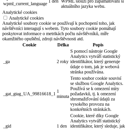
1 den
WPML slouží pro zapamatování si
wpml_current_language
aktuálního jazyka webu.
Analytické cookies
Analytické cookies
Analytické soubory cookie se používají k pochopení toho, jak
návštěvníci interagují s webem. Tyto soubory cookie pomáhají
poskytovat informace o metrikách počtu návštěvníků, míře
okamžitého opuštění, zdroji návštěvnosti atd.
Cookie
Délka
Popis
S pomocí nástroje Google
Analytics vytváří statistický
_ga
2 roky
identifikátor, který generuje
údaje o tom, jak je webová
stránka používána.
Tento soubor cookie souvisí
se službou Google Analytics.
Používá se k omezení míry
1
_gat_gtag_UA_99816618_1
požadavků, tj. k omezení
minuta
shromažďování údajů za
vysokého provozu na
konkrétních stránkách.
Cookie, které díky Google
Analytics vytváří statistický
_gid
1 den
identifikátor, který sleduje, jak