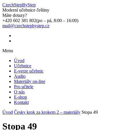
CzechStepByStep
Moderní učebnice češtiny
Máte dotazy?
+420 602 381 802
(po – pá, 8:00 – 16:00)
mail@czechstepbystep.cz
Menu
Úvod
Učebnice
E-verze učebnic
Audio
Materiály on-line
Pro učitele
O nás
E-shop
Kontakt
Úvod
Česky krok za krokem 2 – materiály
Stopa 49
Stopa 49