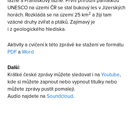
lázně a Františkovy lázně. První přírodní památkou
UNESCO na území ČR se stal bukový les v Jizerských
2
horách. Rozkládá se na území 25 km
a žijí tam
vzácné druhy zvířat a ptáků. Zajímavý je
i z geologického hlediska.
Aktivity a cvičení k této zprávě ke stažení ve formátu
PDF
a
Word
Další:
Krátké české zprávy můžete sledovat i na
Youtube
,
kde si můžete zapnout nebo vypnout titulky nebo
můžete zprávy pustit pomaleji.
Audio najdete na
Soundcloud
.