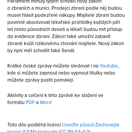
Parlament minulý týden schválil nový zákon
o zbraních a munici. Prodejci zbraní podle něj budou
muset hlásit podezřelé nákupy. Majitelé zbraní budou
povinně absolvovat lékařské prohlídky každých pět
let místo původních deseti a lékaři budou mít přístup
do evidence zbraní. Zákon také umožní zabavit
zbraně kvůli rizikovému chování majitele. Nový zákon
by nyní měl schválit také Senát.
Krátké české zprávy můžete sledovat i na
Youtube
,
kde si můžete zapnout nebo vypnout titulky nebo
můžete zprávy pustit pomaleji.
Aktivity a cvičení k této zprávě ke stažení ve
formátu
PDF
a
Word
Toto dílo podléhá licenci
Uveďte původ-Zachovejte
licenci 4.0 Mezinárodní (CC BY-SA 4.0)
.