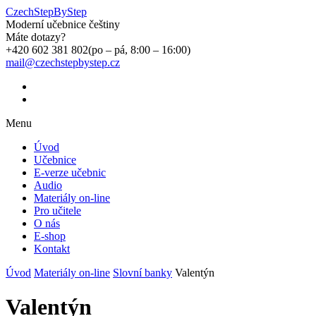
CzechStepByStep
Moderní učebnice češtiny
Máte dotazy?
+420 602 381 802
(po – pá, 8:00 – 16:00)
mail@czechstepbystep.cz
Menu
Úvod
Učebnice
E-verze učebnic
Audio
Materiály on-line
Pro učitele
O nás
E-shop
Kontakt
Úvod
Materiály on-line
Slovní banky
Valentýn
Valentýn