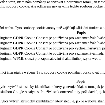
etích stran, které nám pomáhají analyzovat a porozumět tomu, jak ten
hto souborů cookie. Ale odhlášení některých z těchto souborů cookie m
ání webu. Tyto soubory cookie anonymně zajišťují základní funkce a 
Popis
pluginem GDPR Cookie Consent je používána pro zaznamenávání vašeho
pluginem GDPR Cookie Consent je používána pro zaznamenávání vašeh
luginem GDPR Cookie Consent je používána pro výchozí nastavení přepí
pluginem GDPR Cookie Consent je používána pro zaznamenávání zda jst
pluginem WPML slouží pro zapamatování si aktuálního jazyka webu.
vníci interagují s webem. Tyto soubory cookie pomáhají poskytovat inf
Popis
ics vytváří statistický identifikátor, který generuje údaje o tom, jak 
e službou Google Analytics. Používá se k omezení míry požadavků, tj
tics vytváří statistický identifikátor, který sleduje, jak je webová strá