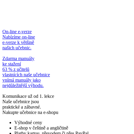
On-line e-verze
Nabízíme on-line
e-verze k většině
našich učebnic.
Zdarma manuály
ke stažení
63 % z učitelů
vlastnících naše učebnice
vnímá manuály jako
nejdůležitější výhodu.
Komunikace už od 1. lekce
Naše učebnice jsou
praktické a zábavné.
Nakupte učebnice na e-shopu
Výhodné ceny
E-shop v češtině a angličtině
Platby kartou, převodem či přes PayPal