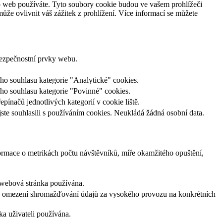
to web používáte. Tyto soubory cookie budou ve vašem prohlížeči
ůže ovlivnit váš zážitek z prohlížení. Více informací se můžete
bezpečnostní prvky webu.
 souhlasu kategorie "Analytické" cookies.
o souhlasu kategorie "Povinné" cookies.
načů jednotlivých kategorií v cookie liště.
e souhlasili s používáním cookies. Neukládá žádná osobní data.
ormace o metrikách počtu návštěvníků, míře okamžitého opuštění,
je webová stránka používána.
. k omezení shromažďování údajů za vysokého provozu na konkrétních
nka uživateli používána.