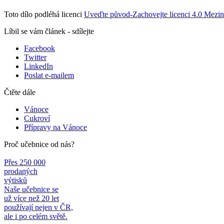
Toto dílo podléhá licenci
Uveďte původ-Zachovejte licenci 4.0 Mezi
Líbil se vám článek - sdílejte
Facebook
Twitter
LinkedIn
Poslat e-mailem
Čtěte dále
Vánoce
Cukroví
Přípravy na Vánoce
Proč učebnice od nás?
Přes 250 000
prodaných
výtisků
Naše učebnice se
už více než 20 let
používají nejen v ČR,
ale i po celém světě.