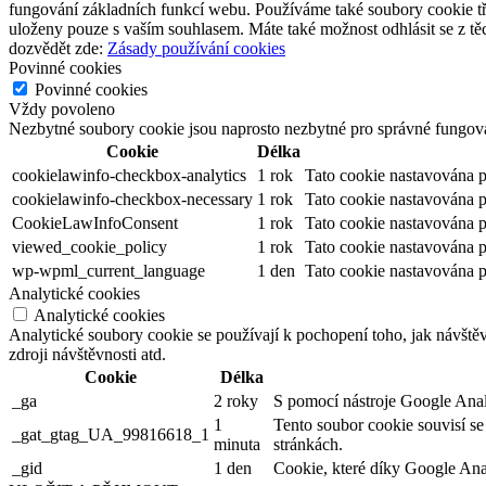
fungování základních funkcí webu. Používáme také soubory cookie tř
uloženy pouze s vaším souhlasem. Máte také možnost odhlásit se z těc
dozvědět zde:
Zásady používání cookies
Povinné cookies
Povinné cookies
Vždy povoleno
Nezbytné soubory cookie jsou naprosto nezbytné pro správné fungov
Cookie
Délka
cookielawinfo-checkbox-analytics
1 rok
Tato cookie nastavována 
cookielawinfo-checkbox-necessary
1 rok
Tato cookie nastavována 
CookieLawInfoConsent
1 rok
Tato cookie nastavována p
viewed_cookie_policy
1 rok
Tato cookie nastavována 
wp-wpml_current_language
1 den
Tato cookie nastavována 
Analytické cookies
Analytické cookies
Analytické soubory cookie se používají k pochopení toho, jak návště
zdroji návštěvnosti atd.
Cookie
Délka
_ga
2 roky
S pomocí nástroje Google Analyt
1
Tento soubor cookie souvisí s
_gat_gtag_UA_99816618_1
minuta
stránkách.
_gid
1 den
Cookie, které díky Google Analy