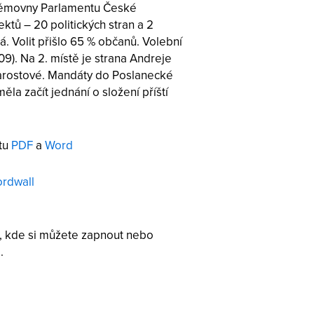
sněmovny Parlamentu České
ktů – 20 politických stran a 2
. Volit přišlo 65 % občanů. Volební
9). Na 2. místě je strana Andreje
Starostové. Mandáty do Poslanecké
la začít jednání o složení příští
átu
PDF
a
Word
rdwall
, kde si můžete zapnout nebo
.