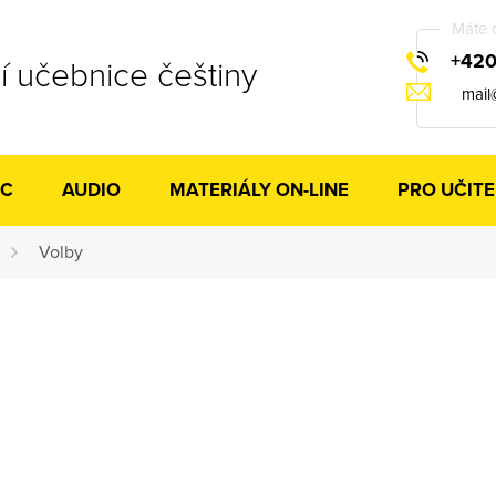
Máte 
+420
 učebnice češtiny
mail
IC
AUDIO
MATERIÁLY ON-LINE
PRO UČITE
Volby