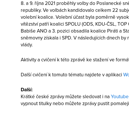
8. a 9. října 2021 proběhly volby do Poslanecké 
republiky. Ve volbách kandidovalo celkem 22 subje
volební koalice. Volební účast byla poměrně vysoká
vítězství patří koalici SPOLU (ODS, KDU-ČSL, TOP 0
Babiše ANO a 3. pozici obsadila koalice Piráti a 
sněmovny získala i SPD. V následujících dnech by mě
vlády.
Aktivity a cvičení k této zprávě ke stažení ve form
Další cvičení k tomuto tématu najdete v aplikaci
Wo
Další:
Krátké české zprávy můžete sledovat i na
Youtube
vypnout titulky nebo můžete zprávy pustit pomaleji