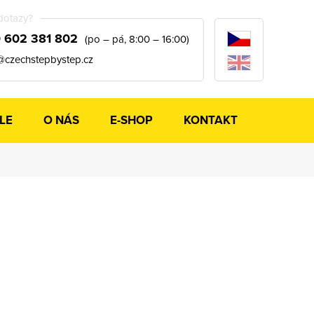
dotazy?
 602 381 802
(po – pá, 8:00 – 16:00)
@czechstepbystep.cz
LE
O NÁS
E-SHOP
KONTAKT