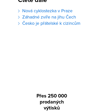
Čtěte dále
Nová cyklostezka v Praze
Záhadné zvíře na jihu Čech
Česko je přátelské k cizincům
Přes 250 000
prodaných
výtisků