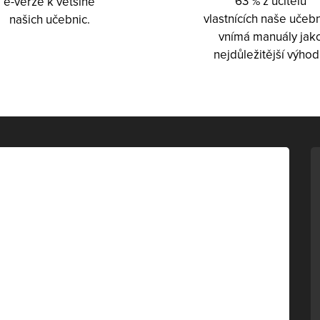
63 % z učitelů
e-verze k většině
vlastnících naše učeb
našich učebnic.
vnímá manuály jak
nejdůležitější výhod