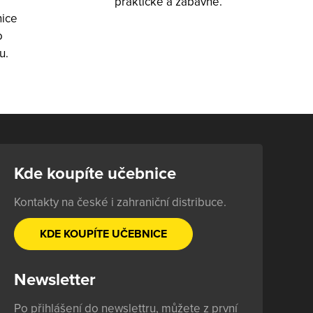
praktické a zábavné.
nice
o
u.
Kde koupíte učebnice
Kontakty na české i zahraniční distribuce.
KDE KOUPÍTE UČEBNICE
Newsletter
Po přihlášení do newslettru, můžete z první