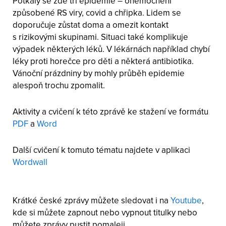
Potkaly se zde tři epidemie – onemocnění
způsobené RS viry, covid a chřipka. Lidem se
doporučuje zůstat doma a omezit kontakt
s rizikovými skupinami. Situaci také komplikuje
výpadek některých léků. V lékárnách například chybí
léky proti horečce pro děti a některá antibiotika.
Vánoční prázdniny by mohly průběh epidemie
alespoň trochu zpomalit.
Aktivity a cvičení k této zprávě ke stažení ve formátu
PDF
a
Word
Další cvičení k tomuto tématu najdete v aplikaci
Wordwall
Krátké české zprávy můžete sledovat i na
Youtube
,
kde si můžete zapnout nebo vypnout titulky nebo
můžete zprávy pustit pomaleji.