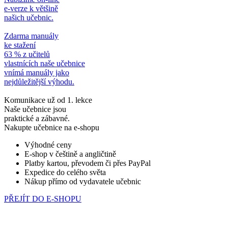
e-verze k většině
našich učebnic.
Zdarma manuály
ke stažení
63 % z učitelů
vlastnících naše učebnice
vnímá manuály jako
nejdůležitější výhodu.
Komunikace už od 1. lekce
Naše učebnice jsou
praktické a zábavné.
Nakupte učebnice na e-shopu
Výhodné ceny
E-shop v češtině a angličtině
Platby kartou, převodem či přes PayPal
Expedice do celého světa
Nákup přímo od vydavatele učebnic
PŘEJÍT DO E-SHOPU