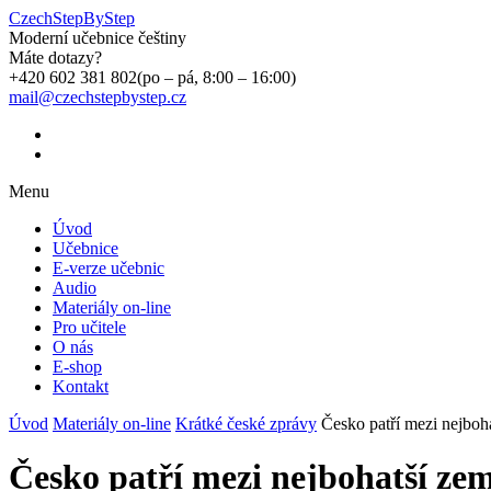
CzechStepByStep
Moderní učebnice češtiny
Máte dotazy?
+420 602 381 802
(po – pá, 8:00 – 16:00)
mail@czechstepbystep.cz
Menu
Úvod
Učebnice
E-verze učebnic
Audio
Materiály on-line
Pro učitele
O nás
E-shop
Kontakt
Úvod
Materiály on-line
Krátké české zprávy
Česko patří mezi nejboh
Česko patří mezi nejbohatší zem