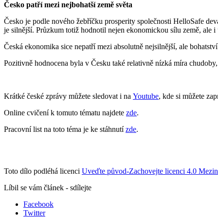
Česko patří mezi nejbohatší země světa
Česko je podle nového žebříčku prosperity společnosti HelloSafe deva
je silnější. Průzkum totiž hodnotil nejen ekonomickou sílu země, ale i 
Česká ekonomika sice nepatří mezi absolutně nejsilnější, ale bohatstv
Pozitivně hodnocena byla v Česku také relativně nízká míra chudoby,
Krátké české zprávy můžete sledovat i na
Youtube
, kde si můžete za
Online cvičení k tomuto tématu najdete
zde
.
Pracovní list na toto téma je ke stáhnutí
zde
.
Toto dílo podléhá licenci
Uveďte původ-Zachovejte licenci 4.0 Mezi
Líbil se vám článek - sdílejte
Facebook
Twitter