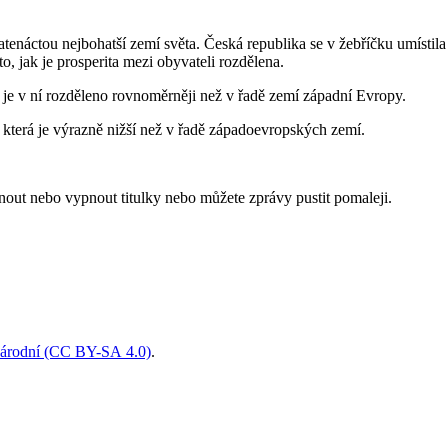
tenáctou nejbohatší zemí světa. Česká republika se v žebříčku umístila
to, jak je prosperita mezi obyvateli rozdělena.
í je v ní rozděleno rovnoměrněji než v řadě zemí západní Evropy.
 která je výrazně nižší než v řadě západoevropských zemí.
pnout nebo vypnout titulky nebo můžete zprávy pustit pomaleji.
národní (CC BY-SA 4.0)
.