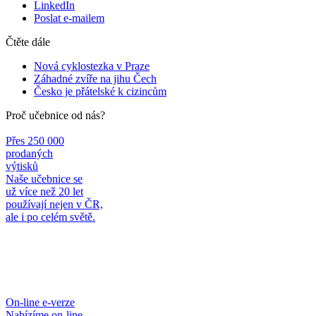
LinkedIn
Poslat e-mailem
Čtěte dále
Nová cyklostezka v Praze
Záhadné zvíře na jihu Čech
Česko je přátelské k cizincům
Proč učebnice od nás?
Přes 250 000
prodaných
výtisků
Naše učebnice se
už více než 20 let
používají nejen v ČR,
ale i po celém světě.
On-line e-verze
Nabízíme on-line