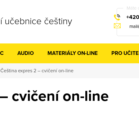
Máte 
+420
 učebnice češtiny
mail
IC
AUDIO
MATERIÁLY ON-LINE
PRO UČITE
Čeština expres 2 – cvičení on-line
– cvičení on-line