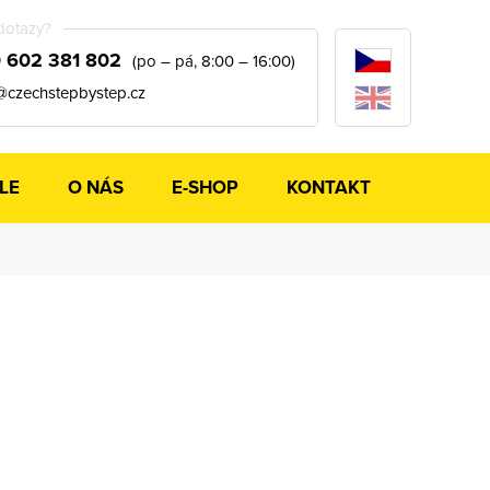
dotazy?
 602 381 802
(po – pá, 8:00 – 16:00)
@czechstepbystep.cz
LE
O NÁS
E-SHOP
KONTAKT