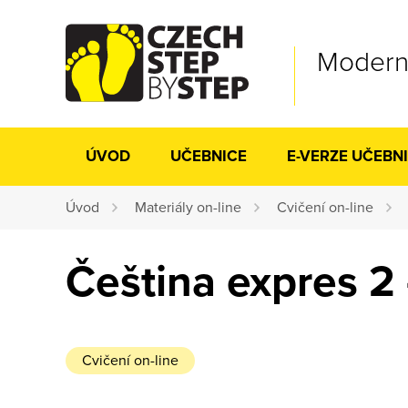
Moderní
ÚVOD
UČEBNICE
E-VERZE UČEBN
Úvod
Materiály on-line
Cvičení on-line
Čeština expres 2 
Cvičení on-line