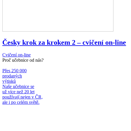
Česky krok za krokem 2 – cvičení on-line
Cvičení on-line
Proč učebnice od nás?
Přes 250 000
prodaných
výtisků
Naše učebnice se
už více než 20 let
používají nejen v ČR,
ale i po celém světě.