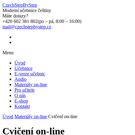
CzechStepByStep
Moderní učebnice češtiny
Máte dotazy?
+420 602 381 802
(po – pá, 8:00 – 16:00)
mail@czechstepbystep.cz
Menu
Úvod
Učebnice
E-verze učebnic
Audio
Materiály on-line
Pro učitele
O nás
E-shop
Kontakt
Úvod
Materiály on-line
Cvičení on-line
Cvičení on-line