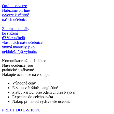
On-line e-verze
Nabízíme on-line
e-verze k většině
našich učebnic.
Zdarma manuály
ke stažení
63 % z učitelů
vlastnících naše učebnice
vnímá manuály jako
nejdůležitější výhodu.
Komunikace už od 1. lekce
Naše učebnice jsou
praktické a zábavné.
Nakupte učebnice na e-shopu
Výhodné ceny
E-shop v češtině a angličtině
Platby kartou, převodem či přes PayPal
Expedice do celého světa
Nákup přímo od vydavatele učebnic
PŘEJÍT DO E-SHOPU