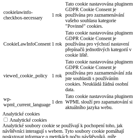
Tato cookie nastavována pluginem
GDPR Cookie Consent je
cookielawinfo-
1 rok
používána pro zaznamenávání
checkbox-necessary
vašeho souhlasu kategorie
"Povinné" cookies.
Tato cookie nastavována pluginem
GDPR Cookie Consent je
CookieLawInfoConsent
1 rok
používána pro výchozí nastavení
přepínačů jednotlivých kategorií v
cookie liště.
Tato cookie nastavována pluginem
GDPR Cookie Consent je
používána pro zaznamenávání zda
viewed_cookie_policy
1 rok
jste souhlasili s používáním
cookies. Neukládá žádná osobní
data.
Tato cookie nastavována pluginem
wp-
1 den
WPML slouží pro zapamatování si
wpml_current_language
aktuálního jazyka webu.
Analytické cookies
Analytické cookies
Analytické soubory cookie se používají k pochopení toho, jak
návštěvníci interagují s webem. Tyto soubory cookie pomáhají
poskytovat informace o metrikách počtu návštěvníků, míře